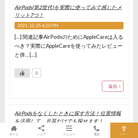
AirPods(第2世代)を実際に使ってみて感じたメ
リット7つ！
2021-12-25 6:20 PM
[…] 関連記事AirPodsのためにAppleCareは入る
べき？実際にAppleCareを使ってみたレビュー
と併… […]
0
返信
AirPodsをなくしたときに探す方法！位置情報
を活用して、片耳だけでも探せます！
2021-12-26 11:24 PM
ホーム
シェア
メニュー
電話
TOPへ