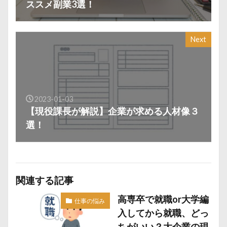
ススメ副業3選！
Next
2023-01-03
【現役課長が解説】企業が求める人材像３
選！
関連する記事
高専卒で就職or大学編
仕事の悩み
入してから就職、どっ
ちがいい？大企業の現