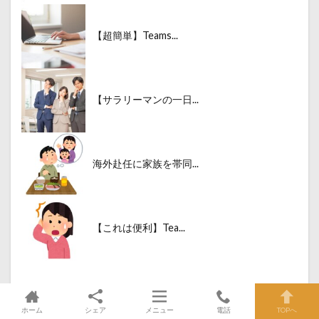
【超簡単】Teams...
【サラリーマンの一日...
海外赴任に家族を帯同...
【これは便利】Tea...
ホーム
シェア
メニュー
電話
TOPへ